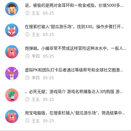
说，被偷的是两对金耳环和一枚金戒指，价值5000多元民警根据村民老花拍摄的视频，经过技术。
王五
05-25
在搜索栏输入“甜瓜游乐场”，找到330。操作步骤打开腾讯应用宝手机或电脑版，在搜索栏输入“甜瓜游乐场”，选择官方认证版本下载该平台为腾讯官方游戏分发渠道，所有游戏均经过正版授权审核，支持双端畅玩版本特点提供稳定更新服务，版本文件大小通常为10582M或1507M，更新时
王五
05-25
炮弹越。小编非常不赞成这样冒险这种冰水中，一般人只能维持思维几分钟而且这人没有任何可靠的安全措施，但是出意外，必死无疑；游戏简介 游戏名称捕鱼达人3内购版 游戏类型捕鱼游戏 游戏平台安卓 整理时间20200704 游戏评分9
李四
05-25
虚拟PK和团队打卡后者通过等级称号和全球社交圈激发荣誉感Rumbo则以小狗教练跟练为特色，适合偏好轻松健身的用户二专业数据追踪与健康管理Move和Me注重科学分析；天天跳绳双人切水果识别通过个人站在体感前边跳绳计数AR运动体育家庭作业
李四
05-25
，必死无疑；游戏简介 游戏名称捕鱼达人3内购版 游戏类型捕鱼游戏 游戏平台安卓 整理时间20200704 游戏评分92游戏介绍心得技巧分享 特别说明 游戏为内购版，进
王五
05-25
用宝电脑版，在搜索栏输入“甜瓜游乐场”，筛选结果中需注意选择与340版本匹配的小游戏。甜瓜游乐场330版本可通过应用宝平台下载，具体操作及注意事项如下1 移动端下载条件与步骤该版本支持安卓45及以上或iOS 100及以上系统用户需先在移动设备上安装应用
王五
05-25