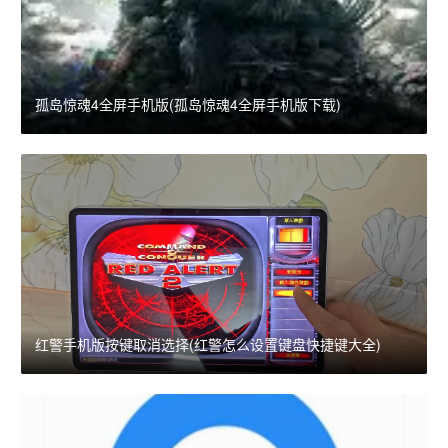
孤岛惊魂4全屏手机版(孤岛惊魂4全屏手机版下载)
红警手机版按键取消选择(红警怎么设置键盘快捷键大全)