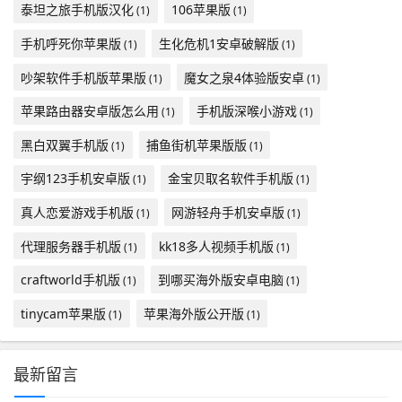
泰坦之旅手机版汉化
106苹果版
(1)
(1)
手机呼死你苹果版
生化危机1安卓破解版
(1)
(1)
吵架软件手机版苹果版
魔女之泉4体验版安卓
(1)
(1)
苹果路由器安卓版怎么用
手机版深喉小游戏
(1)
(1)
黑白双翼手机版
捕鱼街机苹果版版
(1)
(1)
宇纲123手机安卓版
金宝贝取名软件手机版
(1)
(1)
真人恋爱游戏手机版
网游轻舟手机安卓版
(1)
(1)
代理服务器手机版
kk18多人视频手机版
(1)
(1)
craftworld手机版
到哪买海外版安卓电脑
(1)
(1)
tinycam苹果版
苹果海外版公开版
(1)
(1)
最新留言