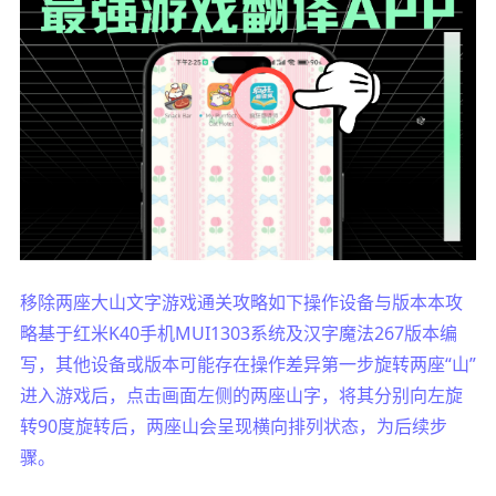
移除两座大山文字游戏通关攻略如下操作设备与版本本攻
略基于红米K40手机MUI1303系统及汉字魔法267版本编
写，其他设备或版本可能存在操作差异第一步旋转两座“山”
进入游戏后，点击画面左侧的两座山字，将其分别向左旋
转90度旋转后，两座山会呈现横向排列状态，为后续步
骤。