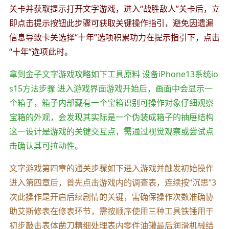
关卡并获取提示打开文字游戏，进入“战胜敌人”关卡后，立
即点击提示按钮此步骤可获取关键操作指引，避免因遗漏
信息导致卡关选择“十年”选项积累功力在提示指引下，点击
“十年”选项此时。
拿到金子文字游戏攻略如下工具原料 设备iPhone13系统io
s15方法步骤 进入游戏界面游戏开始后，画面中会显示一
个箱子，箱子内部藏有一个宝箱识别可操作对象仔细观察
宝箱的外观，会发现其实际是一个伪装成箱子的抽屉结构
这一设计是游戏的关键交互点，需通过视觉观察或尝试点
击确认其可拉动性。
文字游戏第四章的通关步骤如下进入游戏并触发初始操作
进入第四章后，首先点击游戏内的调查表，连续按“沉思”3
次此操作是开启后续剧情的关键，需确保操作次数准确协
助艾斯修表在修表环节，需按顺序使用三种工具铁锤用于
初步敲击表体凿刀精细处理表内零件油罐最后润滑机械结