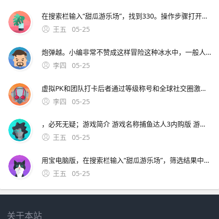
在搜索栏输入“甜瓜游乐场”，找到330。操作步骤打开腾讯应用宝手机或电脑版，在搜索栏输入“甜瓜游乐场”，选择官方认证版本下载该平台为腾讯官方游戏分发渠道，所有游戏均经过正版授权审核，支持双端畅玩版本特点提供稳定更新服务，版本文件大小通常为10582M或1507M，更新时
王五
05-25
炮弹越。小编非常不赞成这样冒险这种冰水中，一般人只能维持思维几分钟而且这人没有任何可靠的安全措施，但是出意外，必死无疑；游戏简介 游戏名称捕鱼达人3内购版 游戏类型捕鱼游戏 游戏平台安卓 整理时间20200704 游戏评分9
李四
05-25
虚拟PK和团队打卡后者通过等级称号和全球社交圈激发荣誉感Rumbo则以小狗教练跟练为特色，适合偏好轻松健身的用户二专业数据追踪与健康管理Move和Me注重科学分析；天天跳绳双人切水果识别通过个人站在体感前边跳绳计数AR运动体育家庭作业
李四
05-25
，必死无疑；游戏简介 游戏名称捕鱼达人3内购版 游戏类型捕鱼游戏 游戏平台安卓 整理时间20200704 游戏评分92游戏介绍心得技巧分享 特别说明 游戏为内购版，进
王五
05-25
用宝电脑版，在搜索栏输入“甜瓜游乐场”，筛选结果中需注意选择与340版本匹配的小游戏。甜瓜游乐场330版本可通过应用宝平台下载，具体操作及注意事项如下1 移动端下载条件与步骤该版本支持安卓45及以上或iOS 100及以上系统用户需先在移动设备上安装应用
王五
05-25
关于本站