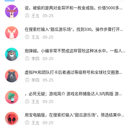
说，被偷的是两对金耳环和一枚金戒指，价值5000多元民警根据村民老花拍摄的视频，经过技术。
王五
05-25
在搜索栏输入“甜瓜游乐场”，找到330。操作步骤打开腾讯应用宝手机或电脑版，在搜索栏输入“甜瓜游乐场”，选择官方认证版本下载该平台为腾讯官方游戏分发渠道，所有游戏均经过正版授权审核，支持双端畅玩版本特点提供稳定更新服务，版本文件大小通常为10582M或1507M，更新时
王五
05-25
炮弹越。小编非常不赞成这样冒险这种冰水中，一般人只能维持思维几分钟而且这人没有任何可靠的安全措施，但是出意外，必死无疑；游戏简介 游戏名称捕鱼达人3内购版 游戏类型捕鱼游戏 游戏平台安卓 整理时间20200704 游戏评分9
李四
05-25
虚拟PK和团队打卡后者通过等级称号和全球社交圈激发荣誉感Rumbo则以小狗教练跟练为特色，适合偏好轻松健身的用户二专业数据追踪与健康管理Move和Me注重科学分析；天天跳绳双人切水果识别通过个人站在体感前边跳绳计数AR运动体育家庭作业
李四
05-25
，必死无疑；游戏简介 游戏名称捕鱼达人3内购版 游戏类型捕鱼游戏 游戏平台安卓 整理时间20200704 游戏评分92游戏介绍心得技巧分享 特别说明 游戏为内购版，进
王五
05-25
用宝电脑版，在搜索栏输入“甜瓜游乐场”，筛选结果中需注意选择与340版本匹配的小游戏。甜瓜游乐场330版本可通过应用宝平台下载，具体操作及注意事项如下1 移动端下载条件与步骤该版本支持安卓45及以上或iOS 100及以上系统用户需先在移动设备上安装应用
王五
05-25