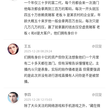
一个年仅三十岁的富二代，每个月都会来一次澳门
他每次都会拿两到三百万的筹码，每次一开头就压
四五十万依赖类赌客 老板 b 是某农村的企业家，年
龄大概五十来岁他一般会拿两百万去玩，每次只是
几万几万的压，赢了就拿赢的钱去压空虚类赌客 老
板 c 和d是大客户，他们拥有身价十
王五
@回复
2025-12-28 08:29:24
们拥有身价十亿的资产但你无法想象他们一个月里
有二十多天都在澳门。但有深喉告诉懂懂笔记，主
播内斗只是表象，实际的始作俑者是直 但需要强调
的是此次并没有进行游戏直播有人问你是不是被禁
播。
李四
@回复
2025-12-28 12:15:03
除了大众关注的网络游戏和手机游戏之外，“藏在微